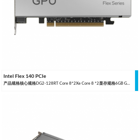
Intel Flex 140 PCIe
产品规格核心规格DG2-128RT Core 8*2Xe Core 8 *2显存规格6GB GDDR6 *2显存位宽 96 位 *2显存带宽 186 GB/s *2散热规格MAX 75W TDP标准半高单槽被动式散热输出规格No运算能力半精度性能 7.987 TFLOPS *2单精度性能 3.994 TFLOPS *2数据来源：英特尔官网，仅供参考，如有差异请联系调整