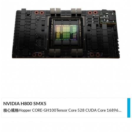
NVIDIA H800 SMX5
核心规格Hopper CORE-GH100Tensor Core 528 CUDA Core 16896显存规格80GB HBM3显存位宽 5120 位 显存带宽 3.35 TB/s散热规格MAX 700W TDP（可配置）输出规格No运算能力单精度性能 67 TFLOPS双精度性能 1 TFLOPS数据来源：英伟达，规格可能有变动，仅供参考，如有差异请联系调整