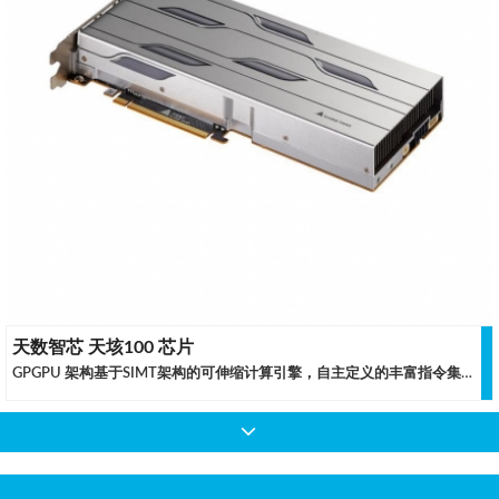
天数智芯 天垓100 芯片
GPGPU 架构基于SIMT架构的可伸缩计算引擎，自主定义的丰富指令集支持GPU通用并行编程模型。内建FP32/FP16/BF16/INT多种数据类型指令，支持混合精度AI训练。CoWoS HBM2 7 纳米制程、容纳240亿晶体管，2.5D CoWoS封装，提供1.2TB/s超大带宽和32GB超大容量内存,给海量数据并行处理引擎提供充足的数据支持。主流生态兼容，支持主流的深度学习开发框架，兼容主流GPU的编程模式，有效对接现有软件生态，易于扩展支持新的算法与应用领域，帮助用户轻松实现无痛迁移。