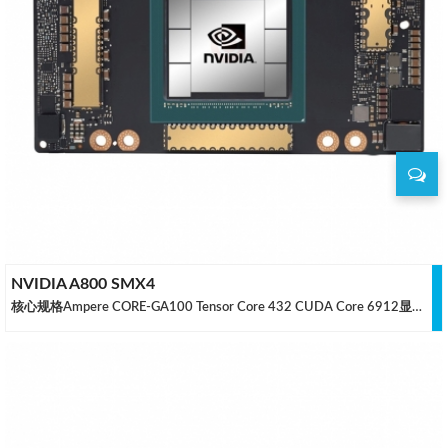
NVIDIA A800 SMX4
核心规格Ampere CORE-GA100 Tensor Core 432 CUDA Core 6912显存规格80GB HBM3显存位宽 5120 位 显存带宽2039 GB/s散热规格MAX 400W TDP输出规格No运算能力单精度性能 19.49 TFLOPS 双精度性能 9.746 TFLOPS (1:2)数据来源：英伟达，规格可能有变动，仅供参考，如有差异请联系调整