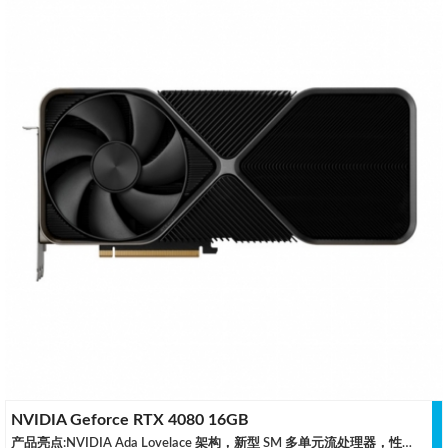
NVIDIA Geforce RTX 4080 16GB
产品亮点:NVIDIA Ada Lovelace 架构，新型 SM 多单元流处理器，性能功耗比最高提升至 2 倍第四代 Tensor Core，与仅使用传统的图像渲染方式相比，采用 DLSS 3 时，性能最高提升至 4 倍第三代 RT Core，光线追踪性能最高提升至 2 倍Ada 架构能够充分释放光线追踪的强大优势，可模拟真实世界中的光线特性规格参数 核心规格Ada Lovelace CORE-