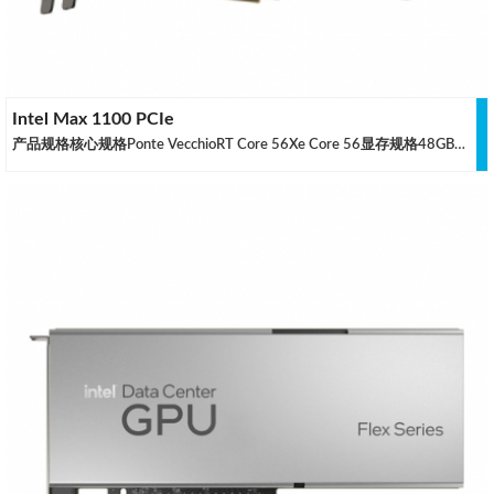
Intel Max 1100 PCIe
产品规格核心规格Ponte VecchioRT Core 56Xe Core 56显存规格48GB HBM2e显存位宽 1024 位显存带宽 1229 GB/s散热规格MAX 300W TDP标准全高双槽被动式散热输出规格No运算能力半精度性能 22.22 TFLOPS单精度性能 22.22 TFLOPS数据来源：英特尔官网，仅供参考，如有差异请联系调整