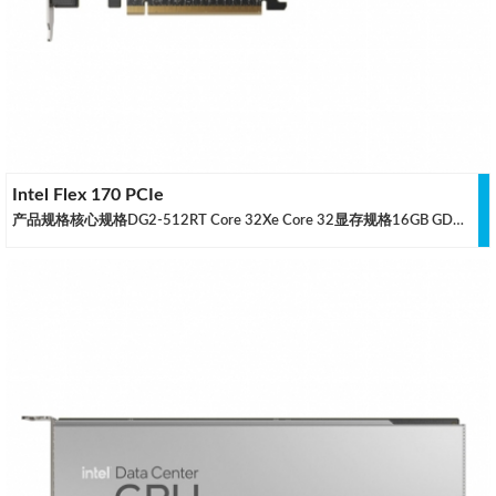
Intel Flex 170 PCIe
产品规格核心规格DG2-512RT Core 32Xe Core 32显存规格16GB GDDR6显存位宽 256 位显存带宽 512 GB/s散热规格MAX 150W TDP标准全高单槽被动式散热输出规格No运算能力半精度性能 33.59 TFLOPS单精度性能 16.79 TFLOPS数据来源：英特尔官网，仅供参考，如有差异请联系调整