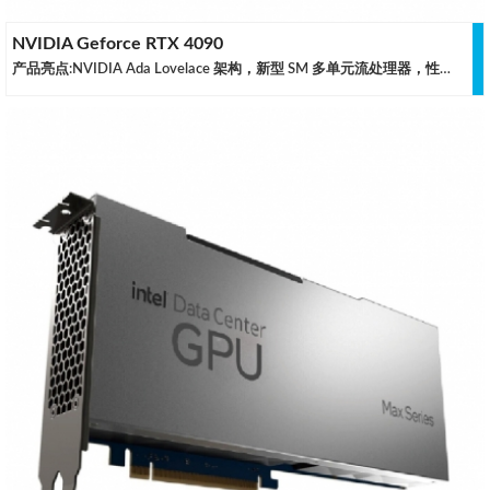
NVIDIA Geforce RTX 4090
产品亮点:NVIDIA Ada Lovelace 架构，新型 SM 多单元流处理器，性能功耗比最高提升至 2 倍第四代 Tensor Core，与仅使用传统的图像渲染方式相比，采用 DLSS 3 时，性能最高提升至 4 倍第三代 RT Core，光线追踪性能最高提升至 2 倍Ada 架构能够充分释放光线追踪的强大优势，可模拟真实世界中的光线特性规格参数 核心规格Ada Lovelace CORE-