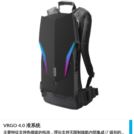
VRGO 4.0 准系统
主要特征支持热插拔的电池，理论支持无限制续航内部集成 i7 级别的处理器和高性能 Quadro 专业级 GPU人体工程学背负式设计，最大幅度减轻人体负担适用领域 ·仿真射击训练 ·VR 游乐场 ·VR 教室 产品规格机壳形态薄型背负式机箱处理器Intel® Core™ i7-11800H芯片组Intel®HM570 Express Chipset内存16GB DDR4 320