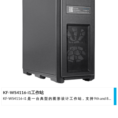
KF-WS4116-i1工作站
KF-WS4116-i1 是 一 台 典 型 的 图 形 设 计 工 作 站， 支 持 9th and 8th Generation Intel® Core ™ 处理器，配备 NVIDIA Quadro 专业显卡或是 NVIDIA Geforce 娱乐显卡，具备优秀的图形性能与灵活的扩展能力。是中小型企业与独立设计者的上佳之选。