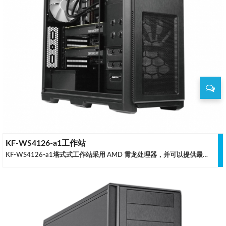
KF-WS4126-a1工作站
KF-WS4126-a1塔式式工作站采用 AMD 霄龙处理器，并可以提供最大 4TB 的 DDR4 内存容量支持， Cloud Hin 针对 图形设计软件确保工作站稳定运行。