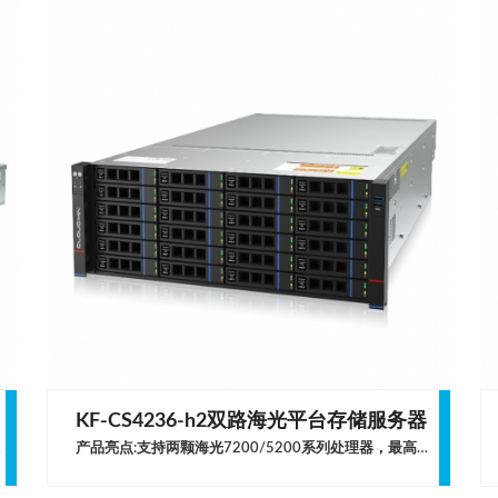
KF-CS4236-h2双路海光平台存储服务器
支持半高 PCIe 扩展设备。
产品亮点:支持两颗海光7200/5200系列处理器，最高可支持4TB内存容量4U标准机架式服务器，可支持36个热插拔3.5或2.5英寸SAS/SATA存储设备模块化设计，支持多种PCIe设备和存储设备的组合选择支持远程管理，易于部署和维护适用领域 · 云计算 · 大数据处理 · 分布式存储产品规格处理器支持2颗最高集成32核心的海光2号 7200/5200系列处理器内存32个DDR4 D