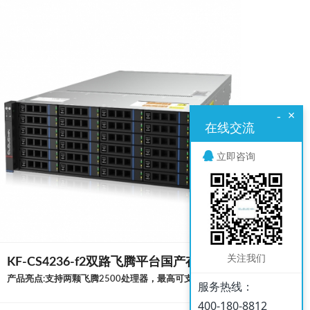
×
-
在线交流
立即咨询
关注我们
KF-CS4236-f2双路飞腾平台国产存储服务器
产品亮点:支持两颗飞腾2500处理器，最高可支持2TB内存容量4U标准机架式服务器，可支持36个热插拔3.5或2.5英寸SAS/SATA存储设备多达11个PCIe插槽扩展，可支持2张双宽全高全长GPU卡支持远程管理，易于部署和维护适用领域 · 云计算 · 大数据处理 · 分布式存储产品规格处理器支持2颗64核心的飞腾2500处理器内存16个DDR4 DIMM插槽，支持RDIMM或LRDI
服务热线：
400-180-8812