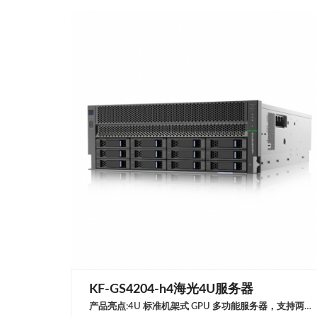
KF-GS4204-h4海光4U服务器
产品亮点:4U 标准机架式 GPU 多功能服务器，支持两颗Hygon 7000系列处理器最高支持4块FHFL双宽GPU或支持8块HHHL单宽GPU11个PCIe 3.0 x16插槽为系统提供丰富的扩展接口，可支持高速网卡提供高速互联适用领域 · 深度学习训练 · GPU虚拟化 · 数据分析与高性能计算产品规格处理器支持2颗Hygon 7000系列处理器（最高64物理核心，128线程）芯片组