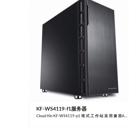
KF-WS4119-f1服务器
Cloud Hin KF-WS4119-p1 塔 式 工 作 站 采 用 兼 容ARMv8 指令集的处理器，可以在 35℃的环境温度下稳定运行，且最大支持 1TB 的 REG-ECC 服务器内存；提供多条 PCIe 接口，支持标准全高的 PCIe 扩展设备。