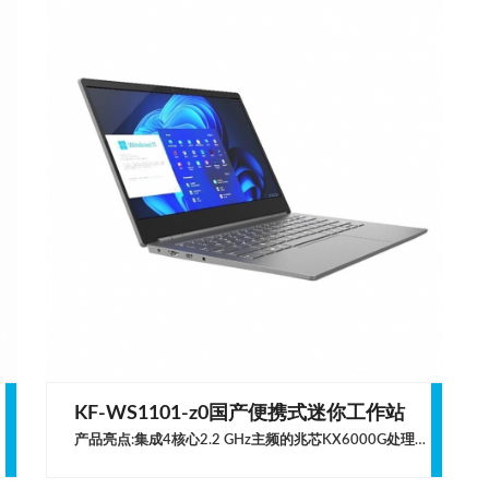
KF-WS1101-z0国产便携式迷你工作站
产品亮点:集成4核心2.2 GHz主频的兆芯KX6000G处理器，最高可支持32GB内存容量14英寸屏幕支持1080P高清显示，轻薄便携可满足移动办公的需求支持UOS、中标麒麟、Win10/Win11多种操作系统适用领域 · 党政、企业、金融等行业的商用办公 · 信创行业 · 网课教育产品规格处理器兆芯KX6000G，4核处理器，主频2.2 GHz，睿频2.6 GHz,TDP 25W内存