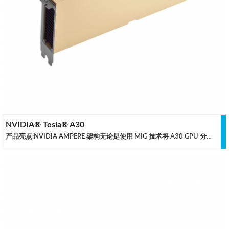
NVIDIA® Tesla® A30
产品亮点:NVIDIA AMPERE 架构无论是使用 MIG 技术将 A30 GPU 分割为较小的实例，还是使用 NVIDIA® NVLink® 连接多个GPU 以加速更大规模的工作负载，A30 均可轻松满足多种规模的加速需求，从小型作业到大型多节点工作负载都无一例外。A30 功能全面，这意味着 IT 经理可借此在主流服务器上充分利用数据中心内的每个 GPU，昼夜不停歇。第三代 TENSOR CO