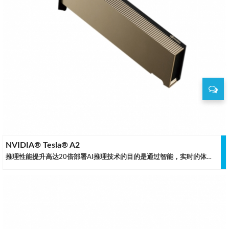
NVIDIA® Tesla® A2
推理性能提升高达20倍部署AI推理技术的目的是通过智能，实时的体验位消费者打造更便利的生活。与CPU服务器相比，搭载NVIDIA A2 Tensor Core 的边缘和入门级服务器可提供高达 20 倍的推理性能，可立即将服务器升级到能处理现代AI的水平。在智能边缘实现更高的 IVA 性能在智慧城市、制造和零售等智能边缘用例中，搭载 NVIDIA A2 GPU 的服务器最高可将性能提升 1.3 倍。