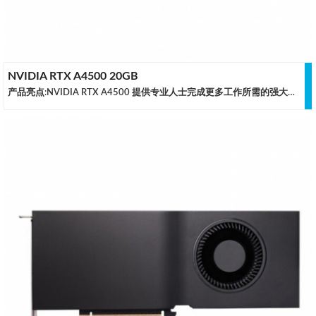
NVIDIA RTX A4500 20GB
产品亮点:NVIDIA RTX A4500 提供专业人士完成更多工作所需的强大功能、性能和可靠性。NVIDIA Ampere 架构基于 Turing GPU 主要 SM 增强功能，亦强了光线追踪运算、Tensor矩阵运算以及 FP32 和 INT32运算的平行执行。A4500 采用新一代 NVIDIA RTX 技术，结合 20 GB 超快 GPU 内存，可为您喜爱的应用程序提供惊人的性能，并能够以