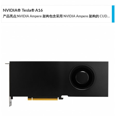
NVIDIA® Tesla® A16
产品亮点:NVIDIA Ampere 架构包含采用 NVIDIA Ampere 架构的 CUDA® 核心、第二代 RT 核心和第三代 Tensor 核心，可提供托管 NVIDIA RTX™ 虚拟工作站 (vWS) 软件支持的虚拟工作站所需的弹性，也能运用未使用的虚拟桌面基础架构资源，透过 NVIDIA 虚拟运算服务器 (vCS) 执行运算工作负载。专为加速虚拟桌面基础架构而设计采用四 GPU 主板