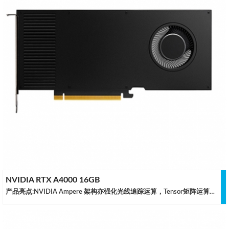
NVIDIA RTX A4000 16GB
产品亮点:NVIDIA Ampere 架构亦强化光线追踪运算，Tensor矩阵运算以及FP32和INT32运算的平行执行。可提供高性能的即时光线追踪，AI加速计算和专业图形渲染。 基于Turing GPU主要增强SM功能。单片RTX A4000 卡可以渲染具有物理上准确的阴影，反射和折射的复杂专业模型，从而使用户能够立即洞察设计结果。规格参数GPU 架构NVIDIA AmpereCUDA 并行处理