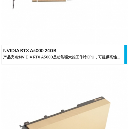
NVIDIA RTX A5000 24GB
产品亮点:NVIDIA RTX A5000是功能强大的工作站GPU，可提供高性能的即时光线追踪，AI加速计算和专业图形渲染。借助24 GB的GPU内存，您使用的应用程序将获得更快的性能。启用两个FP32主要数据路径，从而使FP32峰值运算次数增加了一倍。规格参数GPU 架构NVIDIA AmpereCUDA 并行处理核心8,192NVIDIA Tensor 核心256NVIDIA RT 核心64单