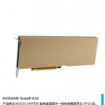
NVIDIA® Tesla® A10
产品特点:NVIDIA AMPERE 架构速度提升一倍的单精度浮点 (FP32)运算处理和改善的能效可显著提高图形和计算工作流程的性能，例如复杂的 3D 计算机辅助设计 (CAD) 和计算机辅助工程 (CAE)。第二代 RT CORE凭借高达 2 倍于上一代产品的吞吐量，以及并行运行光线追踪与着色或降噪功能的能力，第二代 RT Core 可大幅加快电影内容的逼真渲染、建筑设计评估以及产品设计的虚拟