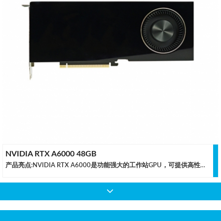
NVIDIA RTX A6000 48GB
产品亮点:NVIDIA RTX A6000是功能强大的工作站GPU，可提供高性能的即时光线追踪，AI加速计算和专业图形渲染。NVIDIA的Ampere架构的CUDA核心带来高达2倍的单精度浮点（FP32），相比上一代的吞吐量，为显卡提供了显著的效能改进工作流程，如3D模型的开发和计算的工作负载。 RTX A6000启用两个FP32主要数据路径，从而使FP32峰值运算次数增加了一倍。规格参数GPU