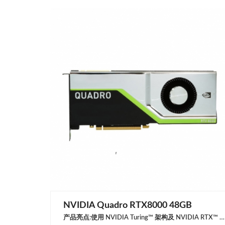
NVIDIA Quadro RTX8000 48GB
产品亮点:使用 NVIDIA Turing™ 架构及 NVIDIA RTX™ 平台，为专业工作流程带来计算机绘图领域十余年来重大的进步。具有72个用于即时光线追踪的RT核心和用于AI增强工作流程的576个Tensor核心，可实现超过130 TFLOPS的深度学习效能。采用48 GB GDDR6内存，可通过 NVIDIA NVLink 技术扩展至96 GB，可适用于大容量内存需求的高负载工作Virt