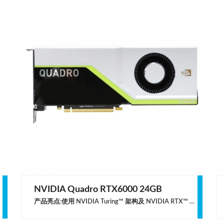
NVIDIA Quadro RTX6000 24GB
渲染、
产品亮点:使用 NVIDIA Turing™ 架构及 NVIDIA RTX™ 平台，为专业工作流程带来电脑绘图领域十余年来重大的进步。NVIDIA NVLink™:用高速互连方式连接两个 GPU，将内存容量扩展到 48 GB，并以 100 GB/s 的资料传输率提供更高效能。次世代记忆体:配备业界率先采用的 24 GB 超高速 GDDR6 内存，可储存复杂的设计，庞大的建筑资料集，8K 电影内容等