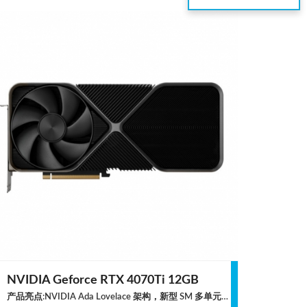
NVIDIA Geforce RTX 4070Ti 12GB
产品亮点:NVIDIA Ada Lovelace 架构，新型 SM 多单元流处理器，性能功耗比最高提升至 2 倍第四代 Tensor Core，与仅使用传统的图像渲染方式相比，采用 DLSS 3 时，性能最高提升至 4 倍第三代 RT Core，光线追踪性能最高提升至 2 倍Ada 架构能够充分释放光线追踪的强大优势，可模拟真实世界中的光线特性规格参数 核心规格Ada Lovelace CORE-