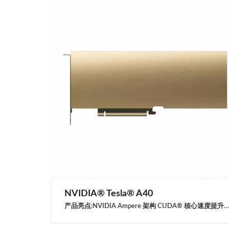
NVIDIA® Tesla® A40
产品亮点:NVIDIA Ampere 架构 CUDA® 核心速度提升一倍的单精度浮点 (FP32) 运算处理和改善的能效可显著提高图形和模拟工作流程的性能，例如复杂的 3D 计算机辅助设计 (CAD) 和计算机辅助工程 (CAE)。第二代 RT Core第二代 RT Core 的吞吐量是上一代的 2 倍，并能同时运行光线追踪和着色或降噪功能，从而大幅加快工作负载的运行速度，例如电影内容的逼真