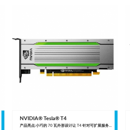
NVIDIA® Tesla® T4
产品亮点:小巧的 70 瓦外形设计让 T4 针对可扩展服务器进行了优化，能效相比 CPU 提高了50 倍之多，大大降低了运营成本。过去两年， NVIDIA 推理平台的性能提高了 10 多倍，仍然是具有超高能效的分布式 AI 训练和推理解决方案。NVIDIA T4 数据中心 GPU是完美适用于分布式计算环境的通用加速器。革命性的多精度性能可加速深度学习以及机器学习训练和推理、视频转码和虚拟桌面。 T