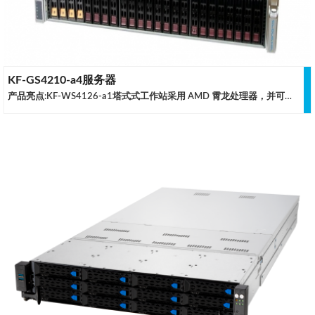
KF-GS4210-a4服务器
产品亮点:KF-WS4126-a1塔式式工作站采用 AMD 霄龙处理器，并可以提供最大 4TB 的 DDR4 内存容量支持， Cloud Hin 针对图形设计软件确保工作站稳定运行。