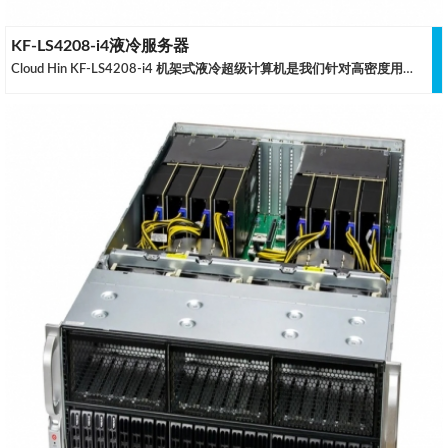
KF-LS4208-i4液冷服务器
Cloud Hin KF-LS4208-i4 机架式液冷超级计算机是我们针对高密度用户和大中型集群用户全新定制的超级计算机，液冷式的 GPU 散热与风冷式的 CPU 散热同时工作，自主开发的液冷系统中大量采用了缩醛树脂等高可靠性材料，妥善的确保两者均可以稳定的全负荷运行而没有降频的情况出现，优化的散热方案可以支持目前较新的 GPU 稳定运行。