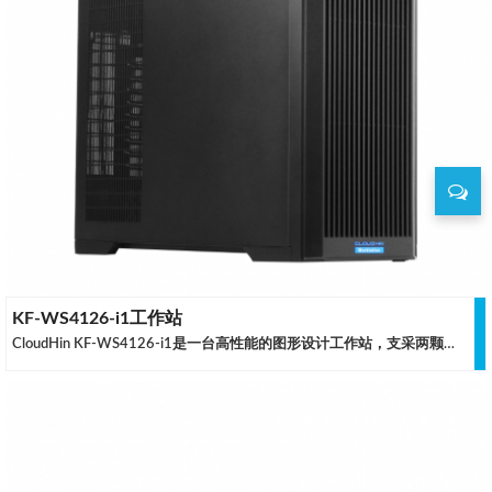
KF-WS4126-i1工作站
CloudHin KF-WS4126-i1是一台高性能的图形设计工作站，支采两颗第三代英特尔可扩展至强处理器，可配备两块 NVIDIA Quadro 专业显卡或 NVIDIA Geforce 40/50系娱乐显卡，具备优秀的图形性能与灵活的扩展能力。是中小型企业与独立设计者的上佳之选。