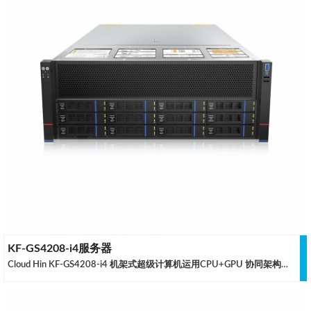
KF-GS4208-i4服务器
Cloud Hin KF-GS4208-i4 机架式超级计算机运用CPU+GPU 协同架构，采用 4th/5th Gen Intel® Xeon® Scalable 处理器，并可以提供最大 8TB 的 DDR4内存容量支持，是云轩针对高密度用户和大中型集群用户全新定制的超级计算机，优化的散热方案可以支持八卡4090/6000Ada/L40S/H100等顶级的 GPU 稳定运行。