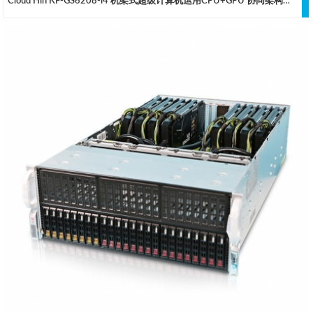
Cloud Hin KF-GS6208-i4 机架式超级计算机运用CPU+GPU 协同架构，采用 4th/5th Gen Intel® Xeon® Scalable 处理器，并可以提供最大 8TB 的 DDR4内存容量支持，是云轩针对高密度用户和大中型集群用户全新定制的超级计算机，优化的散热方案可以支持八卡5090/6000Ada/L40S/H100等顶级的 GPU 稳定运行。