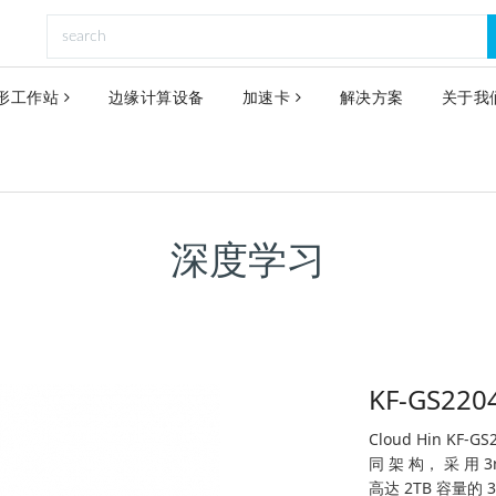
形工作站
边缘计算设备
加速卡
解决方案
关于我
深度学习
KF-GS220
Cloud Hin KF-
同 架 构， 采 用 3
高达 2TB 容量的 