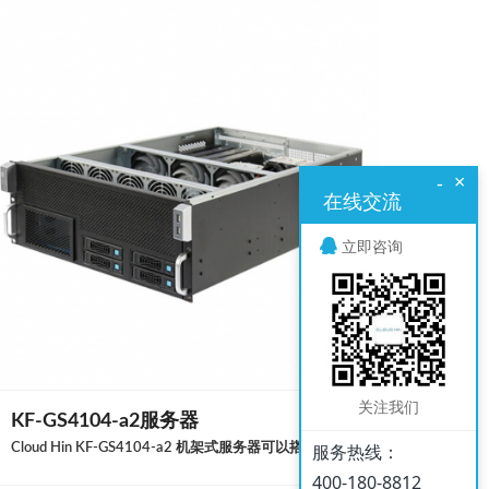
×
-
在线交流
立即咨询
关注我们
KF-GS4104-a2服务器
服务热线：
Cloud Hin KF-GS4104-a2 机架式服务器可以搭载 AMD EPYC ™ 7003/7002 系 列 处 理 器 和 最 大 2TB 的 DDR4 REG-ECC 内存，此外 KF-GS4104-a2 还具备搭载超高离心散热 GPU 计算卡的能力，具备最大额定 4000W 或是 2000W 冗余的供电能力，成熟的 IPMI 2.0 和 KVM 方案， 提供给客户一个高性能，高稳定的 GPU 运算平台。
400-180-8812