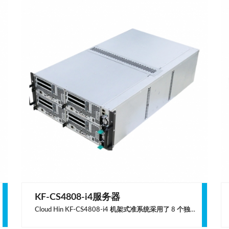
KF-CS4808-i4服务器
Cloud Hin KF-CS4808-i4 机架式准系统采用了 8 个独立节点设计。每节点均可可搭载 10th Gen Intel Core 处理器（65w）和 NVIDIA Geforce RTX30 系列游戏 GPU。机架内使用 1+1 冗余电源统一供电，节约设备成本，ARM架构 CPU 统一管理，节约时间成本，标准式 4U 服务器尺寸统一上架，节约空间成本。为中小型云游戏开发公司，远程桌面办公设计，手机游戏模拟提供优秀的计算支持。