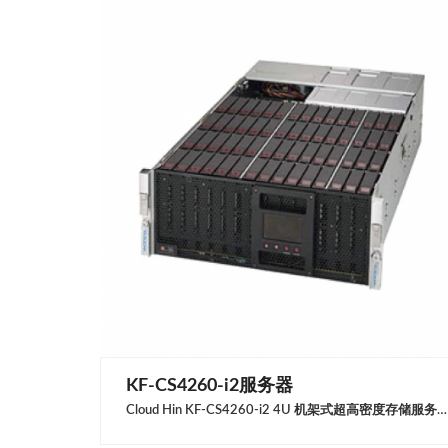
KF-CS4260-i2服务器
Cloud Hin KF-CS4260-i2 4U 机架式超高密度存储服务器拥有强大的数据阵列能力，极致的内存带宽和强大的数据交换能力。相比上一代云轩高密度存储服务器，KF-CS4260-i2 具有更加优异的存储密度，是我们为了大中型数据中心和高数据安全需求企业精心准备的旗舰产品。