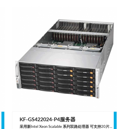
KF-GS422024-P4服务器
采用新Intel Xeon Scalable 系列双路处理器 可支持20片单宽GPU计算卡 支持24个3.5″热插拔硬盘位，支持2个NVMe硬盘 适用于人工智能、深度学习、视频处理、图像处理等应用领域