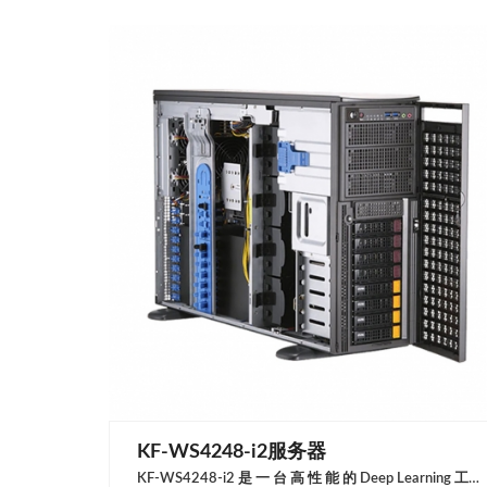
KF-WS4248-i2服务器
KF-WS4248-i2 是 一 台 高 性 能 的 Deep Learning 工作站，采用 CPU-GPU 协同工作的结 构，其可配备 TB 级别的内存和四块 NVIDIA Tesla/Quadro/Geforce 高性能计算卡，提供强大的图形与数据识别处理能力，是大中型公司与专业人员的不二之选。