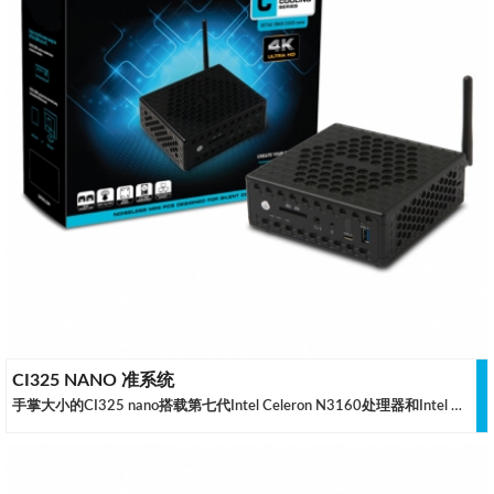
CI325 NANO 准系统
手掌大小的CI325 nano搭载第七代Intel Celeron N3160处理器和Intel HD Graphics独立显卡 ，可带来极致安静的工作体验.它采用特殊的被动冷却壳体，直接物理上消灭了冷却风扇产生的噪音，带来安静的工作体验，同时能够保持表面清凉的触感。 完美适用于网页浏览，电子邮件，生产创造和流畅的高清娱乐，不会产生任何噪音干扰.