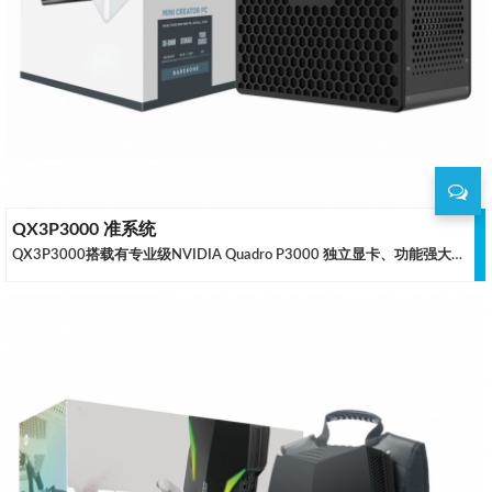
QX3P3000 准系统
QX3P3000搭载有专业级NVIDIA Quadro P3000 独立显卡、功能强大的intel Xeon E-2136处理器、对ECC SODIMM内存的支持以及杀手级网络，能够为要求高的创造性、科学性或金融计算项目和工作提供最佳性能。