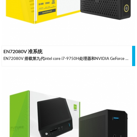
EN72080V 准系统
EN72080V 搭载第九代intel core i7-9750H处理器和NVIDIA GeForce RTX 2080 独立显卡属于终极迷你创造者PC，专为创作者和硬件爱好者打造。重新设计的透气性和惊人的力量和热量之间的完美平衡性，实现了极为稳健的性能。以最紧凑的形式处理高要求，创造性工作的同时提高您的工作效率。