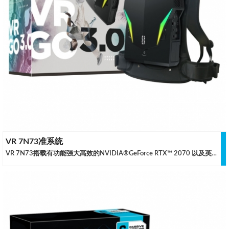
VR 7N73准系统
VR 7N73搭载有功能强大高效的NVIDIA®GeForce RTX™ 2070 以及英特尔酷睿™ i7-9750H处理器，双肩包的设计实现了虚拟现实的体验，让用户享受完全沉浸式虚拟现实时没有任何障碍，摆脱传统平台的束缚.