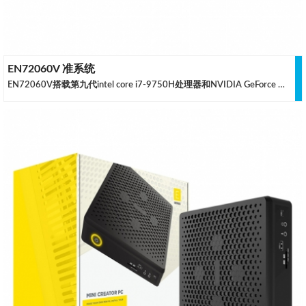
EN72060V 准系统
EN72060V搭载第九代intel core i7-9750H处理器和NVIDIA GeForce RTX 2060 独立显卡属于终极迷你创造者PC，专为创作者和硬件爱好者打造。重新设计的透气性和惊人的力量和热量之间的完美平衡性，实现了极为稳健的性能。以最紧凑的形式处理高要求，创造性工作的同时提高您的工作效率.