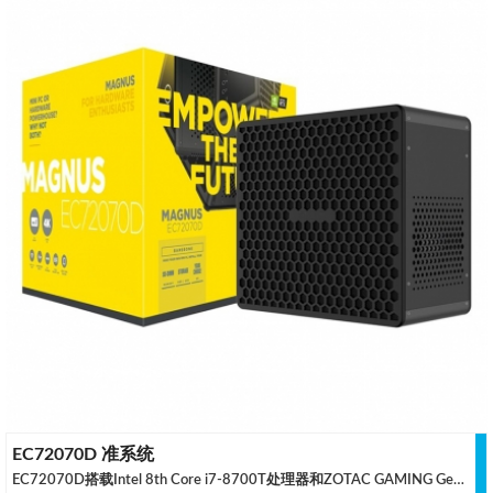
EC72070D 准系统
EC72070D搭载Intel 8th Core i7-8700T处理器和ZOTAC GAMING GeForce RTX 2070独立显卡提供强大的性能支持,经过重新设计，为创作者和专业设计者提供强大的性能表现. 处理苛刻的创造性工作, 加速您的产品, 并通过紧凑的身形为便携创作提供动力. 享受原生4K显示输出和卓越的全高清视觉保真度, 以及即使在满载情况下也能保持低调的安静散热能力.