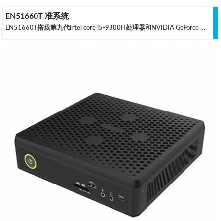
EN51660T 准系统
EN51660T搭载第九代intel core i5-9300H处理器和NVIDIA GeForce GTX 1660 Ti 独立显卡专为创作者和硬件爱好者设计而生的迷你电脑。重新设计的透气性以及力量与热量之间的平衡，赋予了其稳健的性能。能够以最紧凑的形式处理高要求的创造性工作，从而提高您的工作效率。