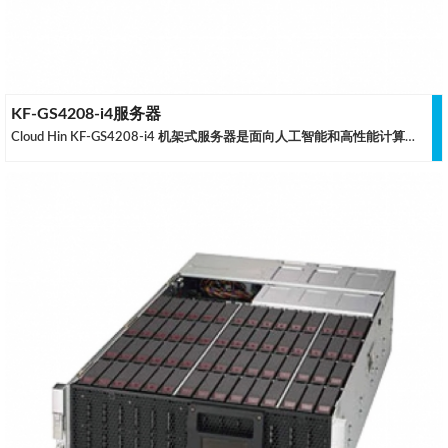
KF-GS4208-i4服务器
Cloud Hin KF-GS4208-i4 机架式服务器是面向人工智能和高性能计算领域推出的GPU服务器，可以加速深度学习模型建造，以极快速度分析数据并导出有价值信息。利用超强算力预测未来的活动、行为和趋势，并使用大数据分析发现和解决隐藏在数据中的问题。此服务器采用Intel® Xeon® Scalable 系列处理器，最大可配置8块双宽GPU，通过冗余电源方案和技术领先的散热设计，确保服务器能够7x24小时的长时间稳定运行。