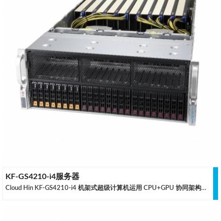
KF-GS4210-i4服务器
Cloud Hin KF-GS4210-i4 机架式超级计算机运用 CPU+GPU 协同架构，采用 3rd Gen Intel® Xeon® Scalable 处理器，并可以提供最大 8TB 的 DDR4内存容量支持，是云轩针对高密度用户和大中型集群用户全新定制的超级计算机，优化的散热方案可以支持目前高规格的 GPU 稳定运行。