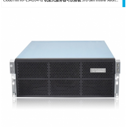
Cloud Hin KF-LS4204-i2 机架式服务器可以搭载 3rd Gen Intel® Xeon® Scalable 处理器和最大 4TB 的 DDR4 REG-ECC 内存，采用了液冷式的 GPU 散热与风冷式的 CPU 散热同时工作，妥善的确保两者均可以稳定的全负荷运行而没有降频的情况出现，自主开发的液冷系统中大量采用了缩醛树脂等高可靠性材料，在获得较高的散热效能的同时确保硬件的安全，同时也使得在一个相对安静的环境中使用 NVIDIA RTX3090/3080 等计算卡得以实现。